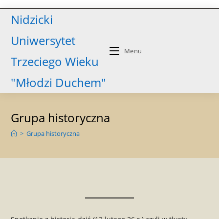
Skip
Nidzicki
to
content
Uniwersytet
Menu
Trzeciego Wieku
"Młodzi Duchem"
Grupa historyczna
>
Grupa historyczna