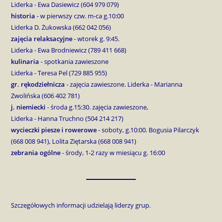
Liderka - Ewa Dasiewicz (604 979 079)
historia
- w pierwszy czw. m-ca g.10:00
Liderka D. Żukowska (662 042 056)
zajęcia relaksacyjne
- wtorek g. 9:45.
Liderka - Ewa Brodniewicz (789 411 668)
kulinaria
- spotkania zawieszone
Liderka - Teresa Pel (729 885 955)
gr. rękodziełnicza
- zajęcia zawieszone. Liderka - Marianna
Zwolińska (606 402 781)
j. niemiecki
- środa g.15:30. zajęcia zawieszone,
Liderka - Hanna Truchno (504 214 217)
wycieczki piesze
i rowerowe
- soboty, g.10:00. Bogusia Pilarczyk
(668 008 941), Lolita Ziętarska (668 008 941)
zebrania ogólne
- środy, 1-2 razy w miesiącu g. 16:00
Szczegółowych informacji udzielają liderzy grup.