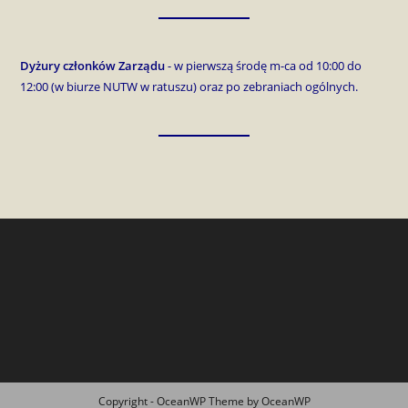
Dyżury członków Zarządu
- w pierwszą środę m-ca od 10:00 do
12:00 (w biurze NUTW w ratuszu) oraz po zebraniach ogólnych.
Copyright - OceanWP Theme by OceanWP