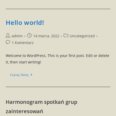
2015r.
Zrealizowano
Następujące
Projekty:
Hello world!
Post
Post
Post
admin
14 marca, 2022
Uncategorized
author:
published:
category:
Post
1 Komentarz
comments:
Welcome to WordPress. This is your first post. Edit or delete
it, then start writing!
Hello
Czytaj Dalej
World!
Harmonogram spotkań grup
zainteresowań