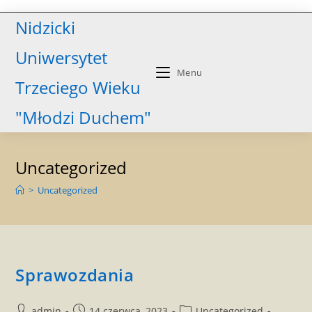
Skip
Nidzicki
to
content
Uniwersytet
Menu
Trzeciego Wieku
"Młodzi Duchem"
Uncategorized
>
Uncategorized
Sprawozdania
Post
Post
Post
admin
14 czerwca, 2023
Uncategorized