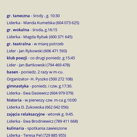
gr. taneczna
- środy , g. 10:30
Liderka - Wanda Kumelska (604 073 625)
gr. wokalna
- środa, g.16:15
Liderka - Magda Rybak (600 371 645)
gr. teatralna
- w miarę potrzeb
Lider - Jan Rykowski (606 471 593)
klub poezji
- co drugi poniedz. g.15:45
Lider - Jan Bartkowski (794 469 478)
basen
- poniedz. 2 razy w m-cu.
Organizator- H. Pyszko (500 272 108)
gimnastyka
- poniedz. i czw. g.17:30.
Liderka - Ewa Dasiewicz (604 979 079)
historia
- w pierwszy czw. m-ca g.10:00
Liderka D. Żukowska (662 042 056)
zajęcia relaksacyjne
- wtorek g. 9:45.
Liderka - Ewa Brodniewicz (789 411 668)
kulinaria
- spotkania zawieszone
Liderka - Teresa Pel (729 885 955)