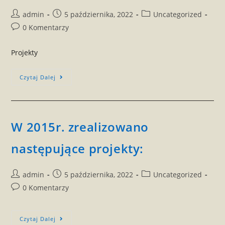
Post
Post
Post
admin
5 października, 2022
Uncategorized
author:
published:
category:
Post
0 Komentarzy
comments:
Projekty
Projekty
Czytaj Dalej
Zrealizowane
W
2015r.
W 2015r. zrealizowano
następujące projekty:
Post
Post
Post
admin
5 października, 2022
Uncategorized
author:
published:
category:
Post
0 Komentarzy
comments:
W
Czytaj Dalej