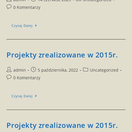
author:
published:
category:
Post
0 Komentarzy
comments:
Sprawozdania
Czytaj Dalej
Projekty zrealizowane w 2015r.
Post
Post
Post
admin
5 października, 2022
Uncategorized
author:
published:
category:
Post
0 Komentarzy
comments:
Projekty
Czytaj Dalej
Zrealizowane
W
2015r.
Projekty zrealizowane w 2015r.